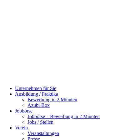
Zum
Inhalt
wechseln
Unternehmen für Sie
Ausbildung / Praktika
Bewerbung in 2 Minuten
Azubi-Box
Jobbörse
Jobbörse – Bewerbung in 2 Minuten
Jobs / Stellen
Verein
Veranstaltungen
Presse