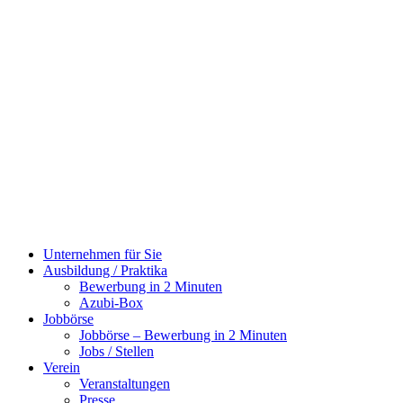
Zum
Inhalt
wechseln
Unternehmen für Sie
Ausbildung / Praktika
Bewerbung in 2 Minuten
Azubi-Box
Jobbörse
Jobbörse – Bewerbung in 2 Minuten
Jobs / Stellen
Verein
Veranstaltungen
Presse